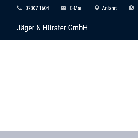
07807 1604
E-Mail
Anfahrt
Jäger & Hürster GmbH