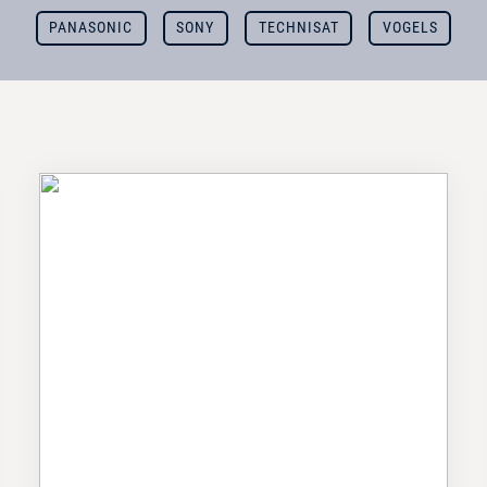
PANASONIC
SONY
TECHNISAT
VOGELS