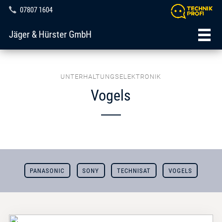
07807 1604
Jäger & Hürster GmbH
UNTERHALTUNGSELEKTRONIK
Vogels
PANASONIC
SONY
TECHNISAT
VOGELS