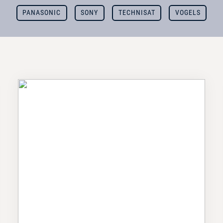
PANASONIC
SONY
TECHNISAT
VOGELS