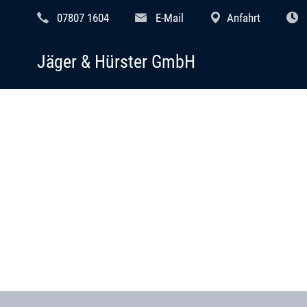
07807 1604
E-Mail
Anfahrt
Jäger & Hürster GmbH